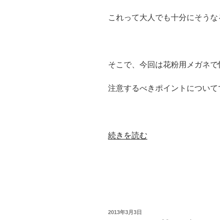
これって大人でも十分にそうな
そこで、今回は花粉用メガネで
注意するべきポイントについて
“花
続きを読む
粉
用
メ
ガ
ネ
で
投
2013年3月3日
怪
稿