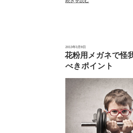
“花
続きを読む
粉
症
の
季
節！
症
投
2013年3月9日
状
稿
花粉用メガネで怪
日:
を
べきポイント
軽
減
す
る
た
め
の
コ
ン
タ