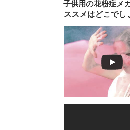
子供用の花粉症メ
日:
我
ススメはどこでし
を
し
な
い
た
め
に
注
意
す
べ
き
ポ
イ
ン
ト”
の