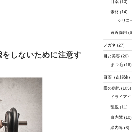
目薬
(10)
素材
(14)
シリコ
遠近両用
(6
メガネ
(27)
我をしないために注意す
目と美容
(20)
まつ毛
(18)
目薬（点眼液
眼の病気
(105)
ドライアイ
乱視
(11)
白内障
(10)
緑内障
(6)