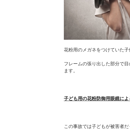
ク
ト
レ
ン
ズ
の
選
花粉用のメガネをつけていた子
び
方！”
フレームの張り出した部分で目
の
ます。
子ども用の花粉防御用眼鏡によ
この事故では子どもが被害者だ