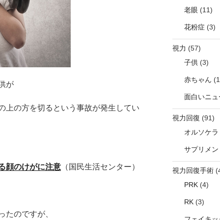
老眼
(11)
花粉症
(3)
視力
(57)
子供
(3)
赤ちゃん
(1
供が
面白いニュ
の上の方を切るという事故が発生してい
視力回復
(91)
オルソケラ
サプリメン
る顔のけがに注意
（国民生活センター）
視力回復手術
(
PRK
(4)
RK
(3)
ったのですが、
フェイキック