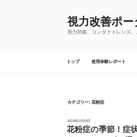
コ
ン
視力改善ポー
テ
ン
視力回復、コンタクトレンズ、
ツ
へ
ス
キ
トップ
使用体験レポート
ッ
プ
カテゴリー: 花粉症
投
2014年2月24日
稿
花粉症の季節！症
日: