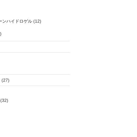
ーンハイドロゲル
(12)
)
）
(27)
(32)