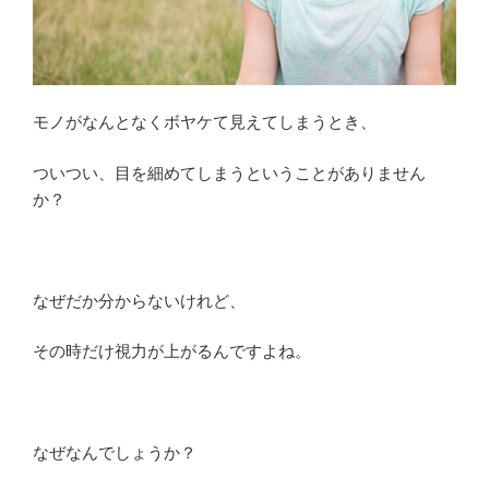
け
ど、
何
故
モノがなんとなくボヤケて見えてしまうとき、
伸
び
ついつい、目を細めてしまうということがありません
る？”
か？
の
なぜだか分からないけれど、
その時だけ視力が上がるんですよね。
なぜなんでしょうか？