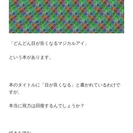
の
は
な
ぜ
な
ん
「どんどん目が良くなるマジカルアイ」
で
し
という本があります。
ょ
う？”
の
本のタイトルに「目が良くなる」と書かれているわけで
すが、
本当に視力は回復するんでしょうか？