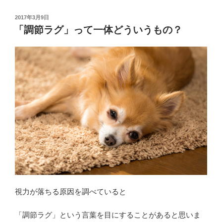
鍛
え
投
2017年3月9日
稿
る
「調節ラグ」って一体どういうもの？
日:
ん
じ
ゃ
な
く
て、
ゆ
る
ま
せ
る
に
は
視力が落ちる原因を調べていると
ど
う
「調節ラグ」という言葉を目にすることがあると思いま
す