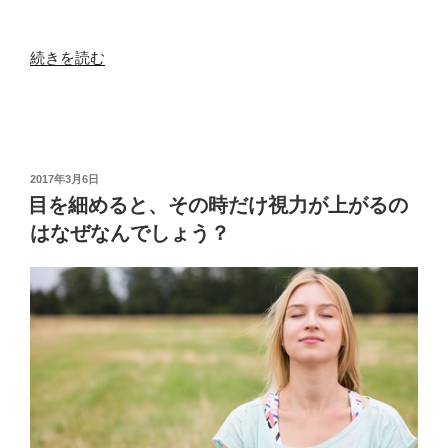
“眼
続きを読む
球
が
伸
び
る
投
2017年3月6日
稿
こ
目を細めると、その時だけ視力が上がるの
日:
と
はなぜなんでしょう？
で
近
視
に
な
る
と
い
う