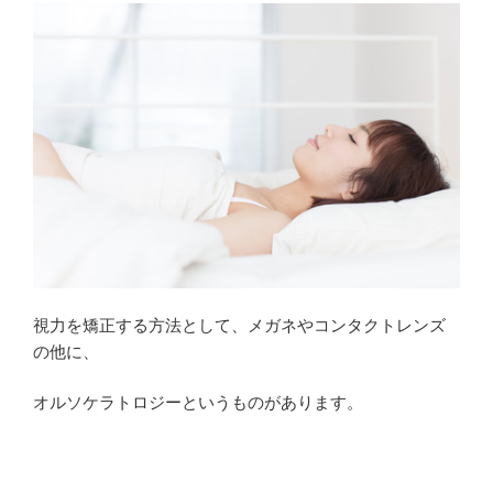
で
上
が
っ
た
視
力
で
車
の
運
転
視力を矯正する方法として、メガネやコンタクトレンズ
は
の他に、
し
て
オルソケラトロジーというものがあります。
い
い
も
の？”