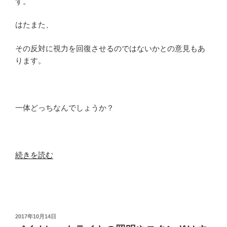
す。
はたまた、
その反対に視力を回復させるのではないかとの意見もあ
ります。
一体どっちなんでしょうか？
“VR
続きを読む
は
視
力
を
低
投
2017年10月14日
稿