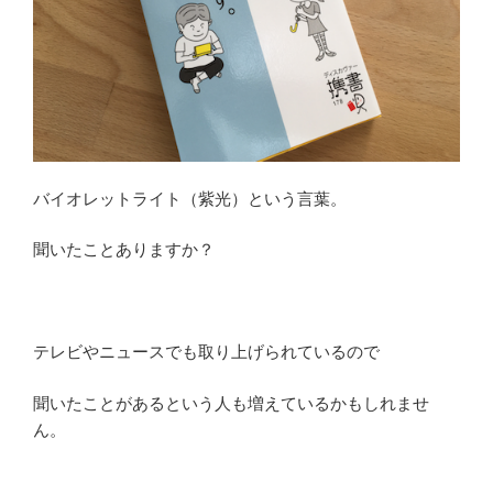
ン
ド
は
す
で
に
発
売
バイオレットライト（紫光）という言葉。
さ
れ
聞いたことありますか？
て
い
る？”
テレビやニュースでも取り上げられているので
の
聞いたことがあるという人も増えているかもしれませ
ん。