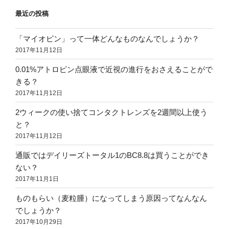
シ
ん
最近の投稿
ョ
な
ン
も
「マイオピン」って一体どんなものなんでしょうか？
の？”
2017年11月12日
の
0.01%アトロピン点眼液で近視の進行をおさえることがで
きる？
2017年11月12日
2ウィークの使い捨てコンタクトレンズを2週間以上使う
と？
2017年11月12日
通販ではデイリーズトータル1のBC8.8は買うことができ
ない？
2017年11月1日
ものもらい（麦粒腫）になってしまう原因ってなんなん
でしょうか？
2017年10月29日