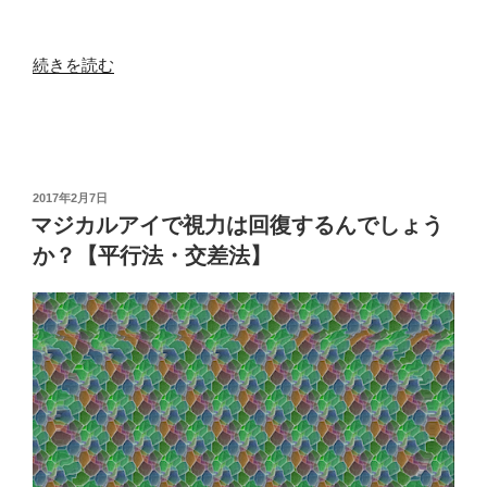
“目
続きを読む
を
細
め
る
と、
投
2017年2月7日
稿
そ
マジカルアイで視力は回復するんでしょう
日:
の
か？【平行法・交差法】
時
だ
け
視
力
が
上
が
る