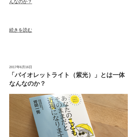
んなのか？
“バ
続きを読む
イ
オ
レ
ッ
ト
投
2017年6月16日
稿
ラ
「バイオレットライト（紫光）」とは一体
日:
イ
なんなのか？
ト
の
照
明
や
ス
タ