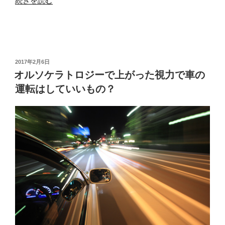
“マ
続きを読む
ジ
カ
ル
ア
イ
投
2017年2月6日
稿
で
オルソケラトロジーで上がった視力で車の
日:
視
運転はしていいもの？
力
は
回
復
す
る
ん
で
し
ょ
う