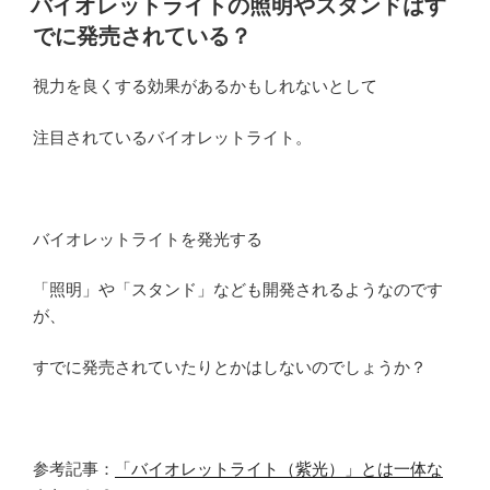
下
バイオレットライトの照明やスタンドはす
日:
さ
でに発売されている？
せ
る
視力を良くする効果があるかもしれないとして
の
か？
注目されているバイオレットライト。
そ
れ
と
も
バイオレットライトを発光する
回
「照明」や「スタンド」なども開発されるようなのです
復
が、
さ
せ
すでに発売されていたりとかはしないのでしょうか？
る
の
か？”
の
参考記事：
「バイオレットライト（紫光）」とは一体な