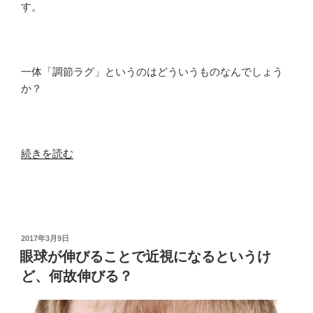
す。
れ
ば
い
い
一体「調節ラグ」というのはどういうものなんでしょう
の
か？
か？”
の
“「調
続きを読む
節
ラ
グ」
っ
て
投
2017年3月9日
稿
一
眼球が伸びることで近視になるというけ
日:
体
ど、何故伸びる？
ど
う