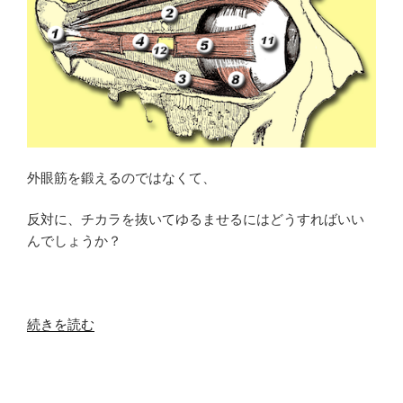
一
体
な
ん
な
の
か？”
の
外眼筋を鍛えるのではなくて、
反対に、チカラを抜いてゆるませるにはどうすればいい
んでしょうか？
“外
続きを読む
眼
筋
を