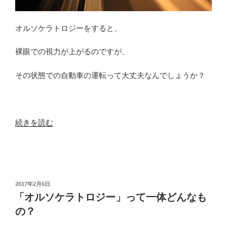
か？
【平
オルソケラトロジーをすると、
行
法・
裸眼での視力が上がるのですが、
交
差
その状態での自動車の運転って大丈夫なんでしょうか？
法】”
の
“オ
続きを読む
ル
ソ
ケ
ラ
ト
投
2017年2月6日
稿
ロ
「オルソケラトロジー」って一体どんなも
日:
ジ
の？
ー