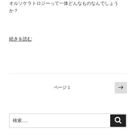
オルソケラトロジーって一体どんなものなんでしょう
の
か？
“「オ
続きを読む
ル
ソ
ケ
ラ
ト
ロ
投
次
ページ
1
ジ
の
稿
ー」
ペ
ナ
っ
ー
ビ
て
ジ
検
一
検
ゲ
索
索:
体
ー
ど