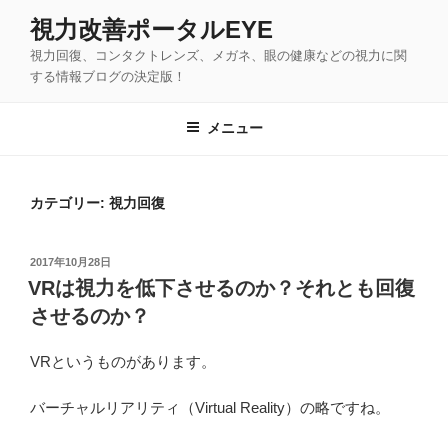
コ
視力改善ポータルEYE
ン
視力回復、コンタクトレンズ、メガネ、眼の健康などの視力に関
テ
する情報ブログの決定版！
ン
ツ
メニュー
へ
ス
キ
カテゴリー: 視力回復
ッ
プ
投
2017年10月28日
稿
VRは視力を低下させるのか？それとも回復
日:
させるのか？
VRというものがあります。
バーチャルリアリティ（Virtual Reality）の略ですね。