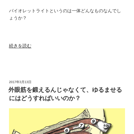
バイオレットライトというのは一体どんなものなんでし
ょうか？
“「バ
続きを読む
イ
オ
レ
ッ
ト
投
2017年3月13日
稿
ラ
外眼筋を鍛えるんじゃなくて、ゆるませる
日:
イ
にはどうすればいいのか？
ト
（紫
光）」
と
は