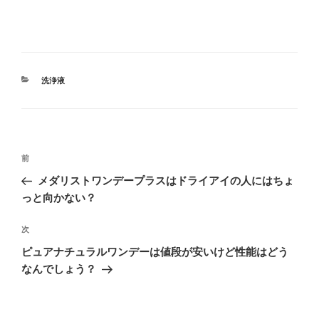
カ
洗浄液
テ
ゴ
リ
ー
投
過
前
稿
去
メダリストワンデープラスはドライアイの人にはちょ
ナ
の
っと向かない？
ビ
投
稿
ゲ
次
次
の
ー
ピュアナチュラルワンデーは値段が安いけど性能はどう
投
なんでしょう？
シ
稿
ョ
ン