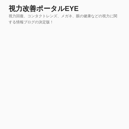
コ
視力改善ポータルEYE
ン
視力回復、コンタクトレンズ、メガネ、眼の健康などの視力に関
テ
する情報ブログの決定版！
ン
ツ
へ
ス
キ
ッ
プ