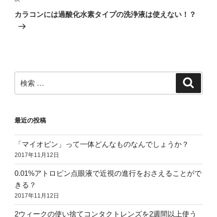
ゲ
次
の
ー
カラコンには過酸化水素タイプの洗浄液は使えない！？
投
シ
稿
ョ
ン
検
検
索
索:
最近の投稿
「マイオピン」って一体どんなものなんでしょうか？
2017年11月12日
0.01%アトロピン点眼液で近視の進行をおさえることがで
きる？
2017年11月12日
2ウィークの使い捨てコンタクトレンズを2週間以上使う