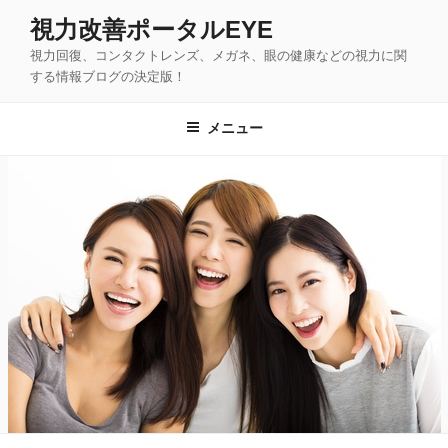
コ
視力改善ポータルEYE
ン
視力回復、コンタクトレンズ、メガネ、眼の健康などの視力に関
テ
する情報ブログの決定版！
ン
ツ
メニュー
へ
ス
キ
ッ
プ