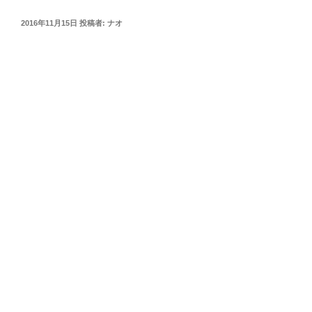
投
2016年11月15日
投稿者:
ナオ
稿
日: