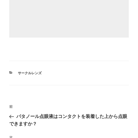
カ
サークルレンズ
テ
ゴ
リ
ー
投
過
前
稿
去
パタノール点眼液はコンタクトを装着した上から点眼
ナ
の
できますか？
ビ
投
稿
次