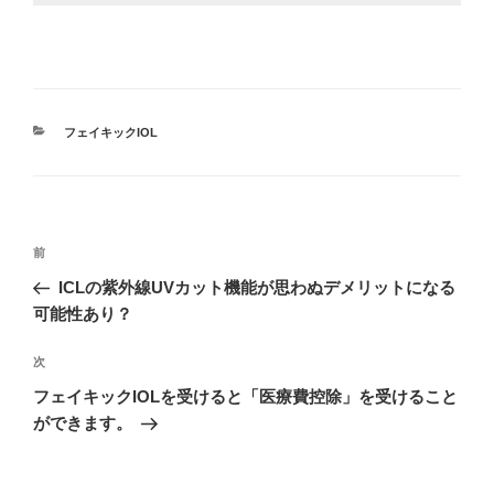
カ
フェイキックIOL
テ
ゴ
リ
ー
投
過
前
稿
去
ICLの紫外線UVカット機能が思わぬデメリットになる
ナ
の
可能性あり？
ビ
投
稿
ゲ
次
次
の
ー
フェイキックIOLを受けると「医療費控除」を受けること
投
ができます。
シ
稿
ョ
ン