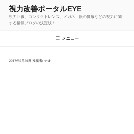
コ
視力改善ポータルEYE
ン
視力回復、コンタクトレンズ、メガネ、眼の健康などの視力に関
テ
する情報ブログの決定版！
ン
ツ
メニュー
へ
ス
キ
ッ
投
2017年9月29日
投稿者:
ナオ
稿
プ
日: