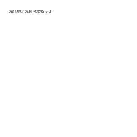
投
2016年8月26日
投稿者:
ナオ
稿
日: