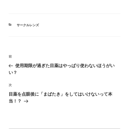
カ
サークルレンズ
テ
ゴ
リ
ー
投
過
前
稿
去
使用期限が過ぎた目薬はやっぱり使わないほうがい
ナ
の
い？
ビ
投
稿
ゲ
次
次
の
ー
目薬を点眼後に「まばたき」をしてはいけないって本
投
当！？
シ
稿
ョ
ン