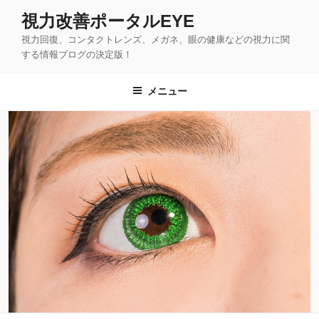
コ
視力改善ポータルEYE
ン
視力回復、コンタクトレンズ、メガネ、眼の健康などの視力に関
テ
する情報ブログの決定版！
ン
ツ
メニュー
へ
ス
キ
ッ
プ