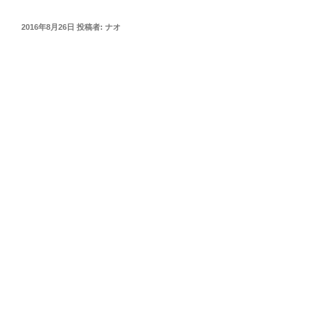
投
2016年8月26日
投稿者:
ナオ
稿
日: