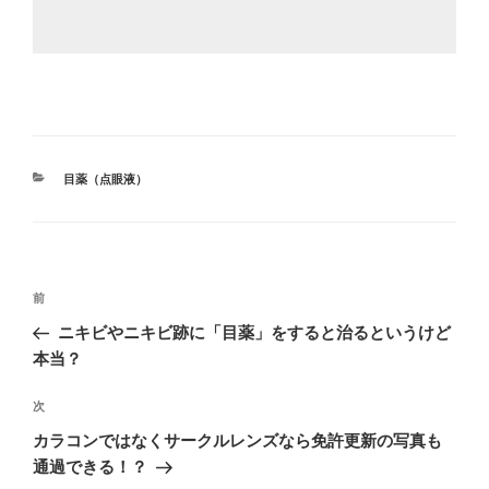
カ
目薬（点眼液）
テ
ゴ
リ
ー
投
過
前
稿
去
ニキビやニキビ跡に「目薬」をすると治るというけど
ナ
の
本当？
ビ
投
稿
ゲ
次
次
の
ー
カラコンではなくサークルレンズなら免許更新の写真も
投
通過できる！？
シ
稿