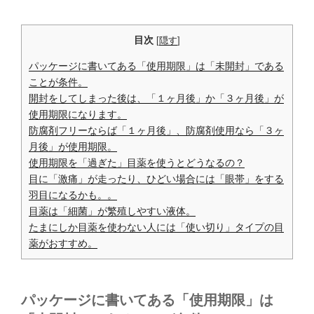
目次
[
隠す
]
パッケージに書いてある「使用期限」は「未開封」である
ことが条件。
開封をしてしまった後は、「１ヶ月後」か「３ヶ月後」が
使用期限になります。
防腐剤フリーならば「１ヶ月後」、防腐剤使用なら「３ヶ
月後」が使用期限。
使用期限を「過ぎた」目薬を使うとどうなるの？
目に「激痛」が走ったり、ひどい場合には「眼帯」をする
羽目になるかも。。
目薬は「細菌」が繁殖しやすい液体。
たまにしか目薬を使わない人には「使い切り」タイプの目
薬がおすすめ。
パッケージに書いてある「使用期限」は