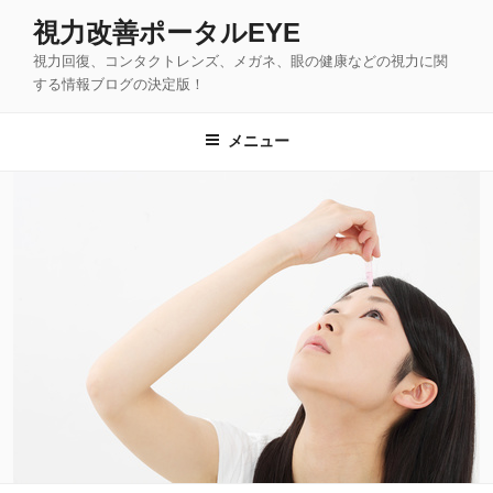
コ
視力改善ポータルEYE
ン
視力回復、コンタクトレンズ、メガネ、眼の健康などの視力に関
テ
する情報ブログの決定版！
ン
ツ
メニュー
へ
ス
キ
ッ
プ