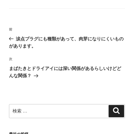
テ
ゴ
リ
ー
投
過
前
稿
去
涙点プラグにも種類があって、肉芽になりにくいもの
ナ
の
があります。
ビ
投
稿
ゲ
次
次
の
ー
まばたきとドライアイには深い関係があるらしいけどど
投
んな関係？
シ
稿
ョ
ン
検
検
索
索: