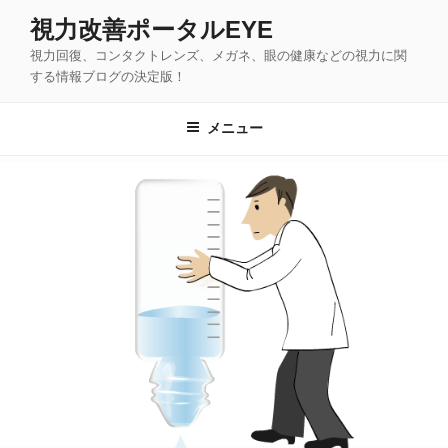
コ
視力改善ポータルEYE
ン
視力回復、コンタクトレンズ、メガネ、眼の健康などの視力に関
テ
する情報ブログの決定版！
ン
ツ
メニュー
へ
ス
キ
ッ
プ