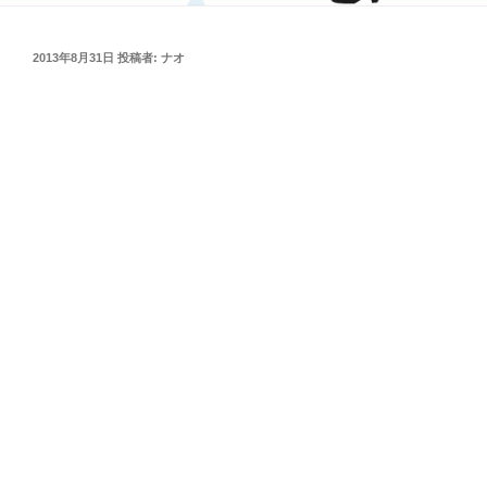
投
2013年8月31日
投稿者:
ナオ
稿
日: