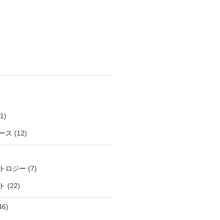
1)
ース
(12)
トロジー
(7)
ト
(22)
46)