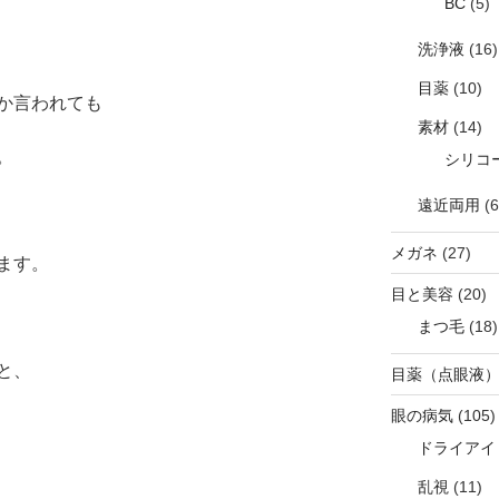
BC
(5)
洗浄液
(16)
目薬
(10)
か言われても
素材
(14)
。
シリコ
遠近両用
(6
メガネ
(27)
ます。
目と美容
(20)
まつ毛
(18)
と、
目薬（点眼液
眼の病気
(105)
ドライアイ
乱視
(11)