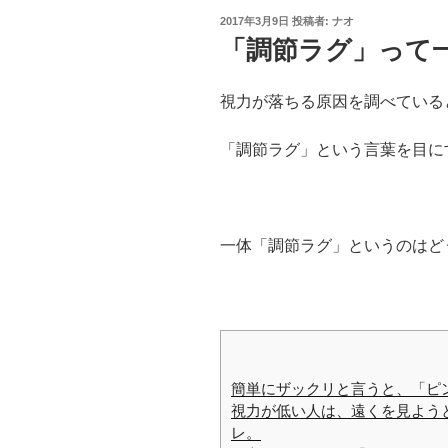
投
2017年3月9日
投稿者:
ナオ
稿
「調節ラグ」って
日:
視力が落ちる原因を調べている
「調節ラグ」という言葉を目に
一体「調節ラグ」というのはど
簡単にザックリと言うと、「ピ
視力が低い人は、遠くを見よう
レ。