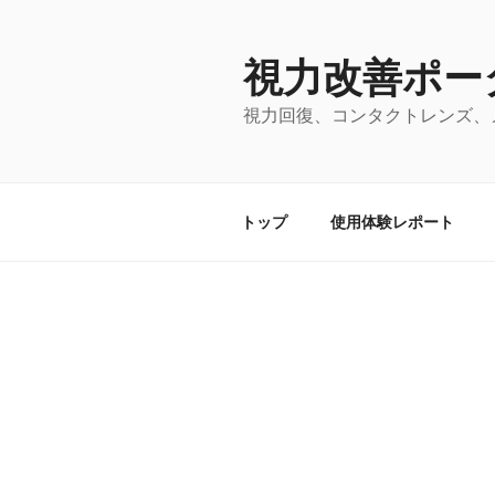
コ
ン
視力改善ポー
テ
ン
視力回復、コンタクトレンズ、
ツ
へ
ス
キ
トップ
使用体験レポート
ッ
プ