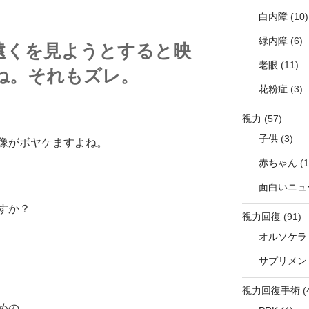
白内障
(10)
緑内障
(6)
遠くを見ようとすると映
老眼
(11)
ね。それもズレ。
花粉症
(3)
視力
(57)
子供
(3)
像がボヤケますよね。
赤ちゃん
(1
面白いニュ
すか？
視力回復
(91)
オルソケラ
サプリメン
視力回復手術
(
めの