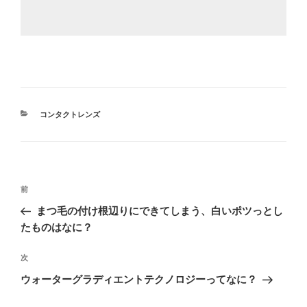
カ
コンタクトレンズ
テ
ゴ
リ
ー
投
過
前
稿
去
まつ毛の付け根辺りにできてしまう、白いポツっとし
ナ
の
たものはなに？
ビ
投
稿
ゲ
次
次
の
ー
ウォーターグラディエントテクノロジーってなに？
投
シ