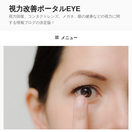
コ
視力改善ポータルEYE
ン
視力回復、コンタクトレンズ、メガネ、眼の健康などの視力に関
テ
する情報ブログの決定版！
ン
ツ
メニュー
へ
ス
キ
ッ
プ