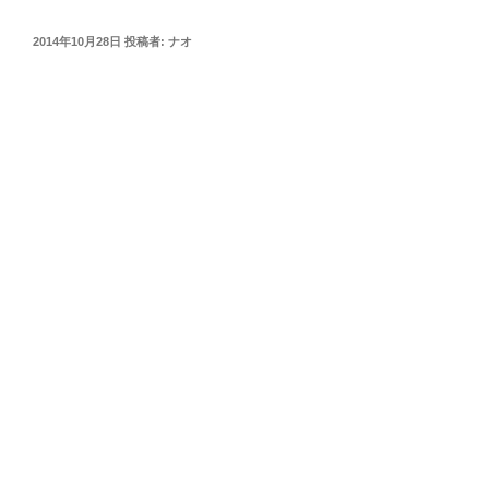
投
2014年10月28日
投稿者:
ナオ
稿
日: